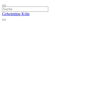
Geheimtipp
Köln
Kategorien
Natur & Ausflüge
Essen & Trinken
Kunst & Kultur
Stadt & Leute
Läden & Produkte
Sport & Spaß
Specials
Geheimtipp Guide
Corona Spezial
Warum Köln? Podcast
Stadtteile
Agnesviertel
Belgisches Viertel
Ehrenfeld
Eigelstein
Innenstadt
Köln