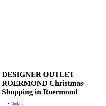
Kwartier Latäng
Mülheim
Nippes
Riehl
Südstadt
Sülz
Umland
Zollstock
Zündorf
Deutz
Kölner Umland
Lindenthal
Sürth
Impressum
DESIGNER OUTLET
ROERMOND
Christmas-
Shopping in Roermond
Umland