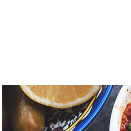
Kwartier Latäng
Mülheim
Nippes
Riehl
Südstadt
Sülz
Umland
Zollstock
Zündorf
Deutz
Kölner Umland
Lindenthal
Sürth
Impressum