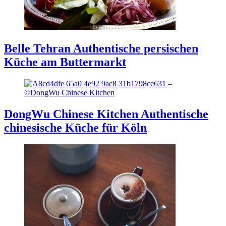
Belle Tehran
Authentische persischen
Küche am Buttermarkt
DongWu Chinese Kitchen
Authentische
chinesische Küche für Köln