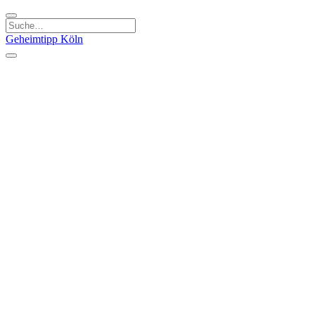
Geheimtipp
Köln
Kategorien
Natur & Ausflüge
Essen & Trinken
Kunst & Kultur
Stadt & Leute
Läden & Produkte
Sport & Spaß
Specials
Geheimtipp Guide
Corona Spezial
Warum Köln? Podcast
Stadtteile
Agnesviertel
Belgisches Viertel
Ehrenfeld
Eigelstein
Innenstadt
Köln