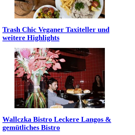
Trash Chic
Veganer Taxiteller und
weitere Highlights
Wallczka Bistro
Leckere Langos &
gemütliches Bistro