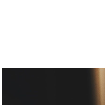
Kwartier Latäng
Mülheim
Nippes
Riehl
Südstadt
Sülz
Umland
Zollstock
Zündorf
Deutz
Kölner Umland
Lindenthal
Sürth
Impressum