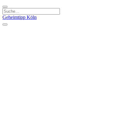
Geheimtipp
Köln
Kategorien
Natur & Ausflüge
Essen & Trinken
Kunst & Kultur
Stadt & Leute
Läden & Produkte
Sport & Spaß
Specials
Geheimtipp Guide
Corona Spezial
Warum Köln? Podcast
Stadtteile
Agnesviertel
Belgisches Viertel
Ehrenfeld
Eigelstein
Innenstadt
Köln