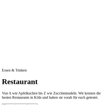
Kwartier Latäng
Mülheim
Nippes
Riehl
Südstadt
Sülz
Umland
Zollstock
Zündorf
Deutz
Kölner Umland
Lindenthal
Sürth
Impressum
Essen & Trinken
Restaurant
Von A wie Apfelkuchen bis Z wie Zucchininudeln. Wir kennen die
besten Restaurants in Köln und haben sie vorab für euch getestet.