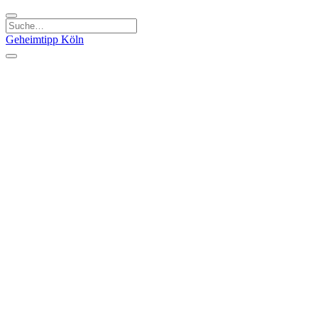
Geheimtipp
Köln
Kategorien
Natur & Ausflüge
Essen & Trinken
Kunst & Kultur
Stadt & Leute
Läden & Produkte
Sport & Spaß
Specials
Geheimtipp Guide
Corona Spezial
Warum Köln? Podcast
Stadtteile
Agnesviertel
Belgisches Viertel
Ehrenfeld
Eigelstein
Innenstadt
Köln