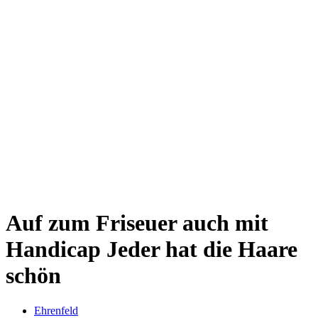
Kwartier Latäng
Mülheim
Nippes
Riehl
Südstadt
Sülz
Umland
Zollstock
Zündorf
Deutz
Kölner Umland
Lindenthal
Sürth
Impressum
Auf zum Friseuer auch mit
Handicap
Jeder hat die Haare
schön
Ehrenfeld