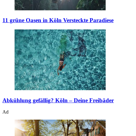
11 grüne Oasen in Köln
Versteckte Paradiese
Abkühlung gefällig?
Köln – Deine Freibäder
Ad