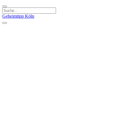
Geheimtipp
Köln
Kategorien
Natur & Ausflüge
Essen & Trinken
Kunst & Kultur
Stadt & Leute
Läden & Produkte
Sport & Spaß
Specials
Geheimtipp Guide
Corona Spezial
Warum Köln? Podcast
Stadtteile
Agnesviertel
Belgisches Viertel
Ehrenfeld
Eigelstein
Innenstadt
Köln