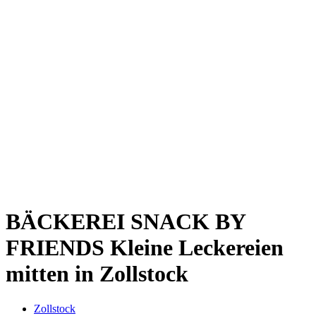
Kwartier Latäng
Mülheim
Nippes
Riehl
Südstadt
Sülz
Umland
Zollstock
Zündorf
Deutz
Kölner Umland
Lindenthal
Sürth
Impressum
BÄCKEREI SNACK BY
FRIENDS
Kleine Leckereien
mitten in Zollstock
Zollstock