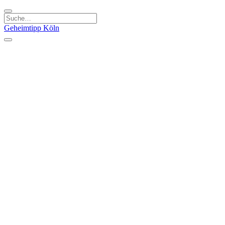
Geheimtipp
Köln
Kategorien
Natur & Ausflüge
Essen & Trinken
Kunst & Kultur
Stadt & Leute
Läden & Produkte
Sport & Spaß
Specials
Geheimtipp Guide
Corona Spezial
Warum Köln? Podcast
Stadtteile
Agnesviertel
Belgisches Viertel
Ehrenfeld
Eigelstein
Innenstadt
Köln