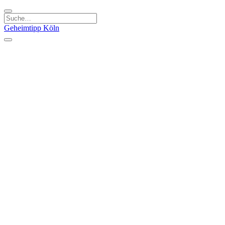
Geheimtipp
Köln
Kategorien
Natur & Ausflüge
Essen & Trinken
Kunst & Kultur
Stadt & Leute
Läden & Produkte
Sport & Spaß
Specials
Geheimtipp Guide
Corona Spezial
Warum Köln? Podcast
Stadtteile
Agnesviertel
Belgisches Viertel
Ehrenfeld
Eigelstein
Innenstadt
Köln