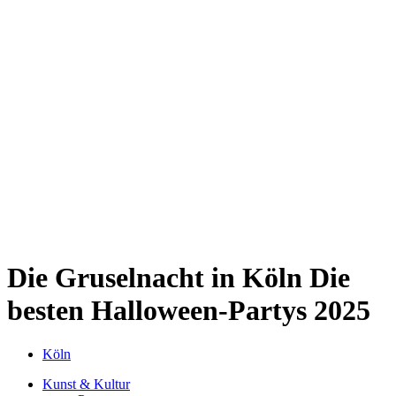
Kwartier Latäng
Mülheim
Nippes
Riehl
Südstadt
Sülz
Umland
Zollstock
Zündorf
Deutz
Kölner Umland
Lindenthal
Sürth
Impressum
Die Gruselnacht in Köln
Die
besten Halloween-Partys 2025
Köln
Kunst & Kultur