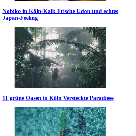
Nobiko in Köln-Kalk
Frische Udon und echtes
Japan-Feeling
11 grüne Oasen in Köln
Versteckte Paradiese