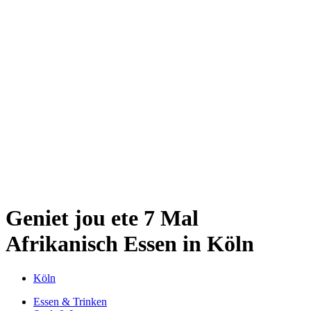
Kwartier Latäng
Mülheim
Nippes
Riehl
Südstadt
Sülz
Umland
Zollstock
Zündorf
Deutz
Kölner Umland
Lindenthal
Sürth
Impressum
Geniet jou ete
7 Mal
Afrikanisch Essen in Köln
Köln
Essen & Trinken