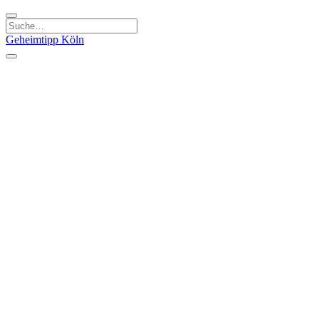
Geheimtipp
Köln
Kategorien
Natur & Ausflüge
Essen & Trinken
Kunst & Kultur
Stadt & Leute
Läden & Produkte
Sport & Spaß
Specials
Geheimtipp Guide
Corona Spezial
Warum Köln? Podcast
Stadtteile
Agnesviertel
Belgisches Viertel
Ehrenfeld
Eigelstein
Innenstadt
Köln