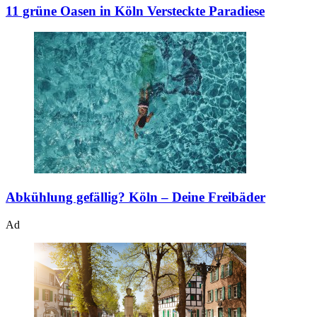
11 grüne Oasen in Köln
Versteckte Paradiese
Abkühlung gefällig?
Köln – Deine Freibäder
Ad