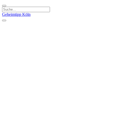
Geheimtipp
Köln
Kategorien
Natur & Ausflüge
Essen & Trinken
Kunst & Kultur
Stadt & Leute
Läden & Produkte
Sport & Spaß
Specials
Geheimtipp Guide
Corona Spezial
Warum Köln? Podcast
Stadtteile
Agnesviertel
Belgisches Viertel
Ehrenfeld
Eigelstein
Innenstadt
Köln