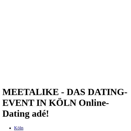
Kwartier Latäng
Mülheim
Nippes
Riehl
Südstadt
Sülz
Umland
Zollstock
Zündorf
Deutz
Kölner Umland
Lindenthal
Sürth
Impressum
MEETALIKE - DAS DATING-
EVENT IN KÖLN
Online-
Dating adé!
Köln