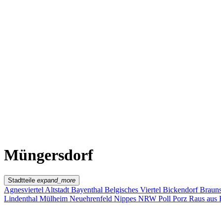
Kwartier Latäng
Mülheim
Nippes
Riehl
Südstadt
Sülz
Umland
Zollstock
Zündorf
Deutz
Kölner Umland
Lindenthal
Sürth
Impressum
Müngersdorf
Stadtteile
expand_more
Agnesviertel
Altstadt
Bayenthal
Belgisches Viertel
Bickendorf
Braun
Lindenthal
Mülheim
Neuehrenfeld
Nippes
NRW
Poll
Porz
Raus aus