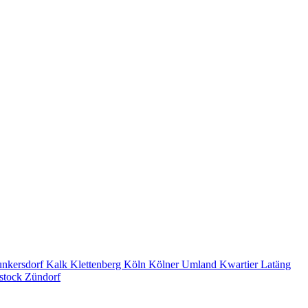
unkersdorf
Kalk
Klettenberg
Köln
Kölner Umland
Kwartier Latäng
lstock
Zündorf