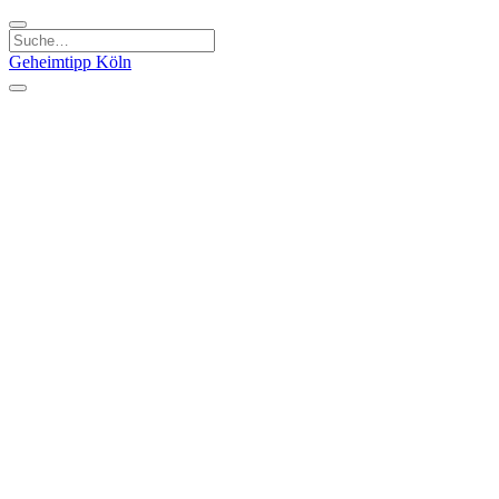
Geheimtipp
Köln
Kategorien
Natur & Ausflüge
Essen & Trinken
Kunst & Kultur
Stadt & Leute
Läden & Produkte
Sport & Spaß
Specials
Geheimtipp Guide
Corona Spezial
Warum Köln? Podcast
Stadtteile
Agnesviertel
Belgisches Viertel
Ehrenfeld
Eigelstein
Innenstadt
Köln