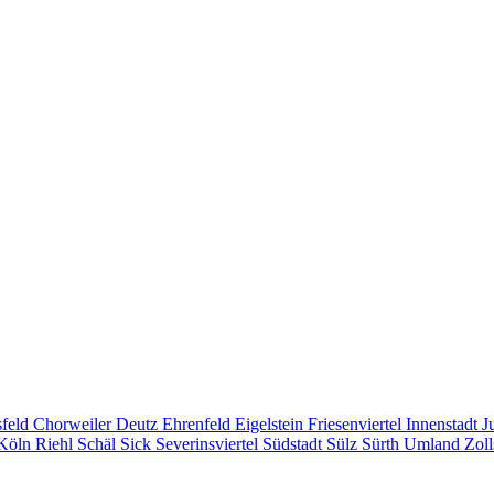
sfeld
Chorweiler
Deutz
Ehrenfeld
Eigelstein
Friesenviertel
Innenstadt
J
 Köln
Riehl
Schäl Sick
Severinsviertel
Südstadt
Sülz
Sürth
Umland
Zol