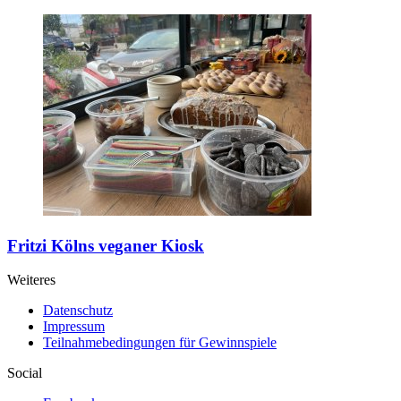
Fritzi
Kölns veganer Kiosk
Weiteres
Datenschutz
Impressum
Teilnahmebedingungen für Gewinnspiele
Social