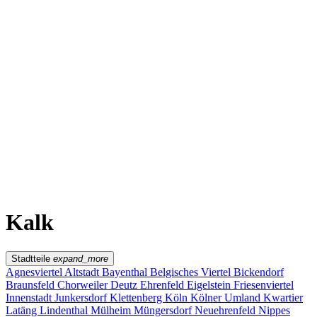
Kwartier Latäng
Mülheim
Nippes
Riehl
Südstadt
Sülz
Umland
Zollstock
Zündorf
Deutz
Kölner Umland
Lindenthal
Sürth
Impressum
Kalk
Stadtteile
expand_more
Agnesviertel
Altstadt
Bayenthal
Belgisches Viertel
Bickendorf
Braunsfeld
Chorweiler
Deutz
Ehrenfeld
Eigelstein
Friesenviertel
Innenstadt
Junkersdorf
Klettenberg
Köln
Kölner Umland
Kwartier
Latäng
Lindenthal
Mülheim
Müngersdorf
Neuehrenfeld
Nippes