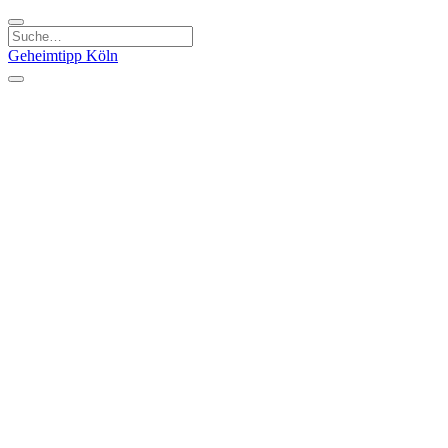
Geheimtipp
Köln
Kategorien
Natur & Ausflüge
Essen & Trinken
Kunst & Kultur
Stadt & Leute
Läden & Produkte
Sport & Spaß
Specials
Geheimtipp Guide
Corona Spezial
Warum Köln? Podcast
Stadtteile
Agnesviertel
Belgisches Viertel
Ehrenfeld
Eigelstein
Innenstadt
Köln