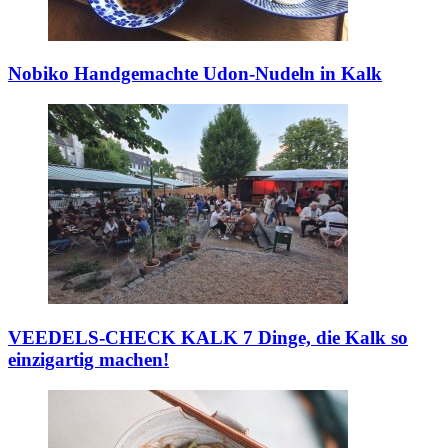
Nobiko
Handgemachte Udon-Nudeln in Kalk
VEEDELS-CHECK KALK
7 Dinge, die Kalk so
einzigartig machen!