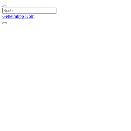
Geheimtipp
Köln
Kategorien
Natur & Ausflüge
Essen & Trinken
Kunst & Kultur
Stadt & Leute
Läden & Produkte
Sport & Spaß
Specials
Geheimtipp Guide
Corona Spezial
Warum Köln? Podcast
Stadtteile
Agnesviertel
Belgisches Viertel
Ehrenfeld
Eigelstein
Innenstadt
Köln