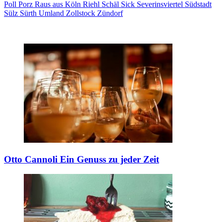
Poll
Porz
Raus aus Köln
Riehl
Schäl Sick
Severinsviertel
Südstadt
Sülz
Sürth
Umland
Zollstock
Zündorf
Otto Cannoli
Ein Genuss zu jeder Zeit