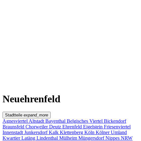
Kwartier Latäng
Mülheim
Nippes
Riehl
Südstadt
Sülz
Umland
Zollstock
Zündorf
Deutz
Kölner Umland
Lindenthal
Sürth
Impressum
Neuehrenfeld
Stadtteile
expand_more
Agnesviertel
Altstadt
Bayenthal
Belgisches Viertel
Bickendorf
Braunsfeld
Chorweiler
Deutz
Ehrenfeld
Eigelstein
Friesenviertel
Innenstadt
Junkersdorf
Kalk
Klettenberg
Köln
Kölner Umland
Kwartier Latäng
Lindenthal
Mülheim
Müngersdorf
Nippes
NRW