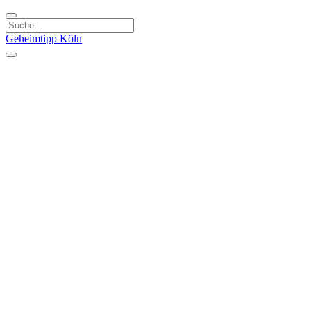
Geheimtipp
Köln
Kategorien
Natur & Ausflüge
Essen & Trinken
Kunst & Kultur
Stadt & Leute
Läden & Produkte
Sport & Spaß
Specials
Geheimtipp Guide
Corona Spezial
Warum Köln? Podcast
Stadtteile
Agnesviertel
Belgisches Viertel
Ehrenfeld
Eigelstein
Innenstadt
Köln