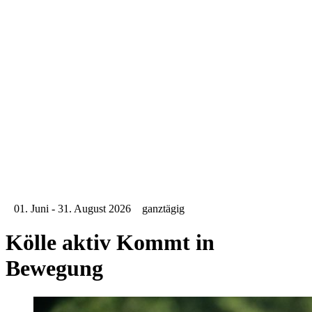
Kwartier Latäng
Mülheim
Nippes
Riehl
Südstadt
Sülz
Umland
Zollstock
Zündorf
Deutz
Kölner Umland
Lindenthal
Sürth
Impressum
01. Juni - 31. August 2026
ganztägig
Kölle aktiv
Kommt in
Bewegung