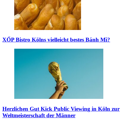
XỐP Bistro
Kölns vielleicht bestes Bánh Mì?
Herzlichen Gut Kick
Public Viewing in Köln zur
Weltmeisterschaft der Männer