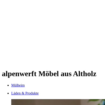
Kwartier Latäng
Mülheim
Nippes
Riehl
Südstadt
Sülz
Umland
Zollstock
Zündorf
Deutz
Kölner Umland
Lindenthal
Sürth
Impressum
alpenwerft
Möbel aus Altholz
Mülheim
Läden & Produkte