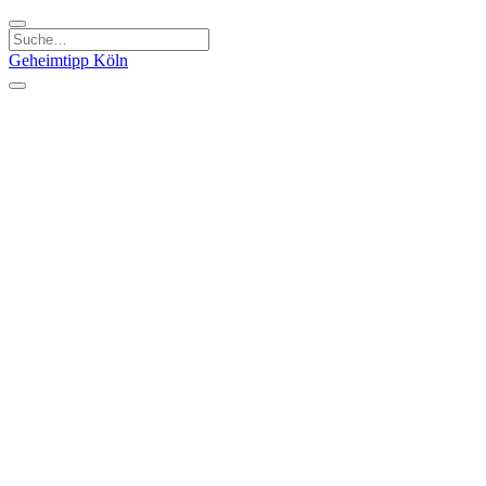
Geheimtipp
Köln
Kategorien
Natur & Ausflüge
Essen & Trinken
Kunst & Kultur
Stadt & Leute
Läden & Produkte
Sport & Spaß
Specials
Geheimtipp Guide
Corona Spezial
Warum Köln? Podcast
Stadtteile
Agnesviertel
Belgisches Viertel
Ehrenfeld
Eigelstein
Innenstadt
Köln