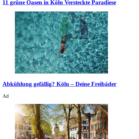
11 grüne Oasen in Köln
Versteckte Paradiese
Abkühlung gefällig?
Köln – Deine Freibäder
Ad