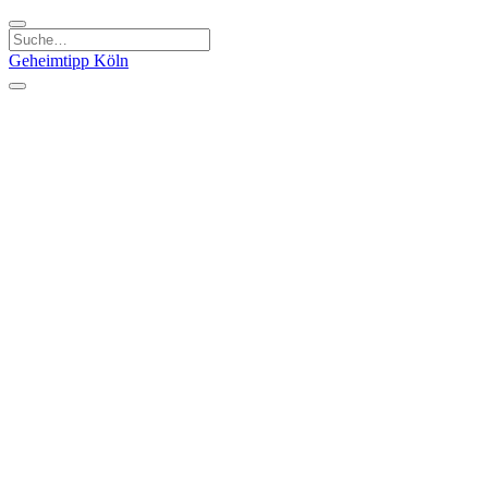
Geheimtipp
Köln
Kategorien
Natur & Ausflüge
Essen & Trinken
Kunst & Kultur
Stadt & Leute
Läden & Produkte
Sport & Spaß
Specials
Geheimtipp Guide
Corona Spezial
Warum Köln? Podcast
Stadtteile
Agnesviertel
Belgisches Viertel
Ehrenfeld
Eigelstein
Innenstadt
Köln