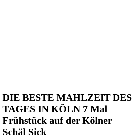
Kwartier Latäng
Mülheim
Nippes
Riehl
Südstadt
Sülz
Umland
Zollstock
Zündorf
Deutz
Kölner Umland
Lindenthal
Sürth
Impressum
DIE BESTE MAHLZEIT DES
TAGES IN KÖLN
7 Mal
Frühstück auf der Kölner
Schäl Sick