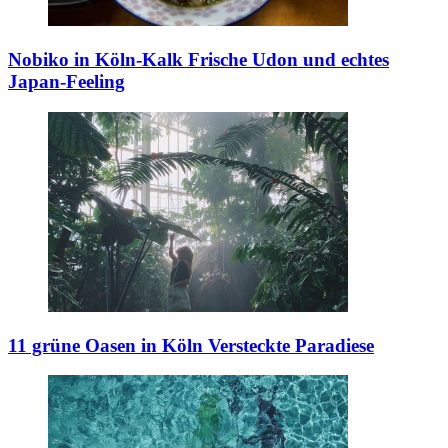
Nobiko in Köln-Kalk
Frische Udon und echtes
Japan-Feeling
11 grüne Oasen in Köln
Versteckte Paradiese