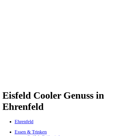
Kwartier Latäng
Mülheim
Nippes
Riehl
Südstadt
Sülz
Umland
Zollstock
Zündorf
Deutz
Kölner Umland
Lindenthal
Sürth
Impressum
Eisfeld
Cooler Genuss in
Ehrenfeld
Ehrenfeld
Essen & Trinken