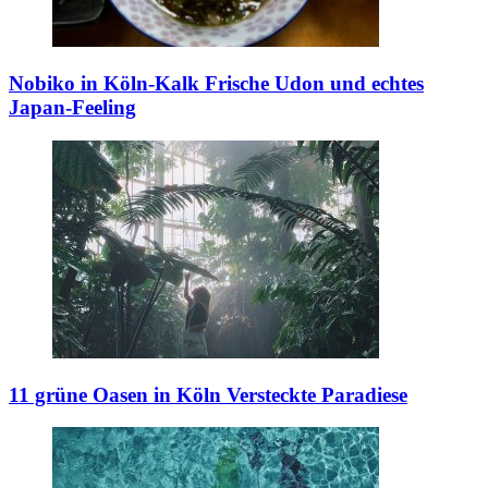
Nobiko in Köln-Kalk
Frische Udon und echtes
Japan-Feeling
11 grüne Oasen in Köln
Versteckte Paradiese