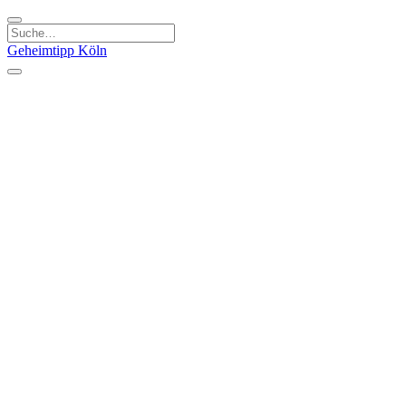
Geheimtipp
Köln
Kategorien
Natur & Ausflüge
Essen & Trinken
Kunst & Kultur
Stadt & Leute
Läden & Produkte
Sport & Spaß
Specials
Geheimtipp Guide
Corona Spezial
Warum Köln? Podcast
Stadtteile
Agnesviertel
Belgisches Viertel
Ehrenfeld
Eigelstein
Innenstadt
Köln