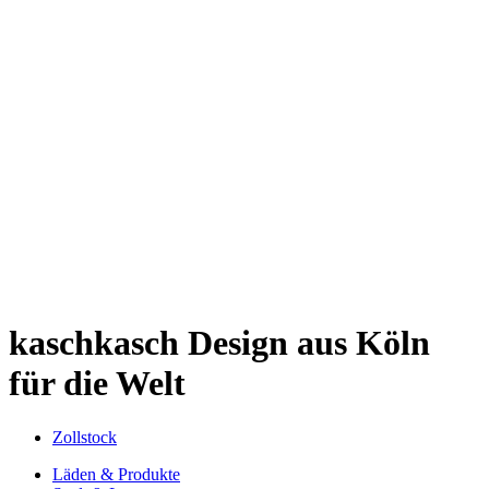
Kwartier Latäng
Mülheim
Nippes
Riehl
Südstadt
Sülz
Umland
Zollstock
Zündorf
Deutz
Kölner Umland
Lindenthal
Sürth
Impressum
kaschkasch
Design aus Köln
für die Welt
Zollstock
Läden & Produkte