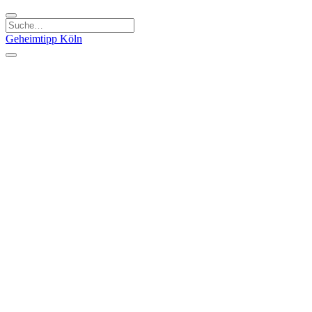
Geheimtipp
Köln
Kategorien
Natur & Ausflüge
Essen & Trinken
Kunst & Kultur
Stadt & Leute
Läden & Produkte
Sport & Spaß
Specials
Geheimtipp Guide
Corona Spezial
Warum Köln? Podcast
Stadtteile
Agnesviertel
Belgisches Viertel
Ehrenfeld
Eigelstein
Innenstadt
Köln