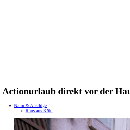
Kwartier Latäng
Mülheim
Nippes
Riehl
Südstadt
Sülz
Umland
Zollstock
Zündorf
Deutz
Kölner Umland
Lindenthal
Sürth
Impressum
Actionurlaub direkt vor der Ha
Natur & Ausflüge
Raus aus Köln