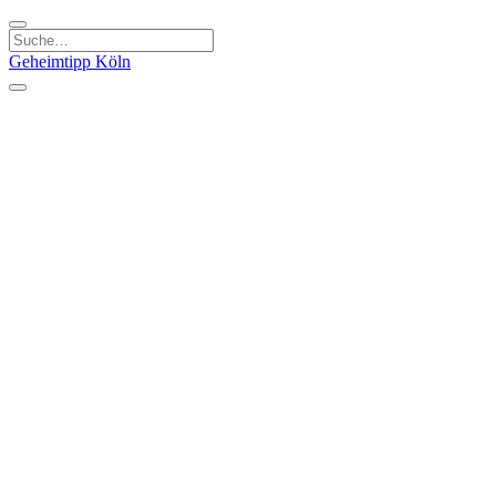
Geheimtipp
Köln
Kategorien
Natur & Ausflüge
Essen & Trinken
Kunst & Kultur
Stadt & Leute
Läden & Produkte
Sport & Spaß
Specials
Geheimtipp Guide
Corona Spezial
Warum Köln? Podcast
Stadtteile
Agnesviertel
Belgisches Viertel
Ehrenfeld
Eigelstein
Innenstadt
Köln