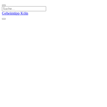
Geheimtipp
Köln
Kategorien
Natur & Ausflüge
Essen & Trinken
Kunst & Kultur
Stadt & Leute
Läden & Produkte
Sport & Spaß
Specials
Geheimtipp Guide
Corona Spezial
Warum Köln? Podcast
Stadtteile
Agnesviertel
Belgisches Viertel
Ehrenfeld
Eigelstein
Innenstadt
Köln