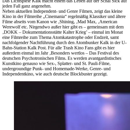
Das Lichtspiele Kalk macht einem das Leben auf der Schäl Sick auf
jeden Fall ganz angenehm.
Neben aktuellen Independent- und Genre Filmen, zeigt das kleine
Kino in der Filmreihe „Cinemania“ regelmäßig Klassiker und ältere
Filme abseits vom Kanon wie ‚Shining, ‚Mad Max, ‚American
Werewolf etc. Nirgendwo außer hier gibt es – gemeinsam mit dem
‚DOKK – Dokumentationsstätte Kalter Krieg’ – einmal im Monat
eine Filmreihe zum Thema Atomkatastrophe oder Endzeit, samt
nachfolgender Nachtführung durch den Atombunker Kalk in der U-
Bahn-Station Kalk Post. Für alle Trash Kino Fans gibt es hier
außerdem einmal im Jahr ‚Besonders wertlos – Das Festival des
deutschen Psychotronischen Films. Es werden avantgardistisches
Kunstkino genauso wie Sex-, Splatter- und St. Pauli-Filme,
undergroundige Punk- und Homemade-Werke, Genre- und
Independentkino, wie auch deutsche Blockbuster gezeigt.