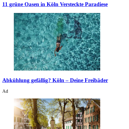
11 grüne Oasen in Köln
Versteckte Paradiese
Abkühlung gefällig?
Köln – Deine Freibäder
Ad