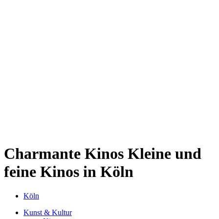
Kwartier Latäng
Mülheim
Nippes
Riehl
Südstadt
Sülz
Umland
Zollstock
Zündorf
Deutz
Kölner Umland
Lindenthal
Sürth
Impressum
Charmante Kinos
Kleine und
feine Kinos in Köln
Köln
Kunst & Kultur