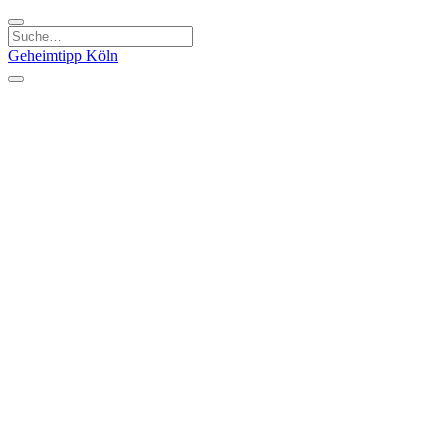
Geheimtipp
Köln
Kategorien
Natur & Ausflüge
Essen & Trinken
Kunst & Kultur
Stadt & Leute
Läden & Produkte
Sport & Spaß
Specials
Geheimtipp Guide
Corona Spezial
Warum Köln? Podcast
Stadtteile
Agnesviertel
Belgisches Viertel
Ehrenfeld
Eigelstein
Innenstadt
Köln