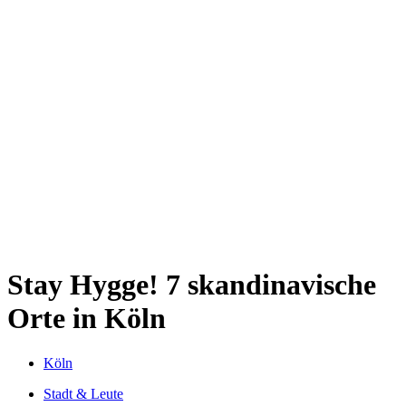
Kwartier Latäng
Mülheim
Nippes
Riehl
Südstadt
Sülz
Umland
Zollstock
Zündorf
Deutz
Kölner Umland
Lindenthal
Sürth
Impressum
Stay Hygge!
7 skandinavische
Orte in Köln
Köln
Stadt & Leute