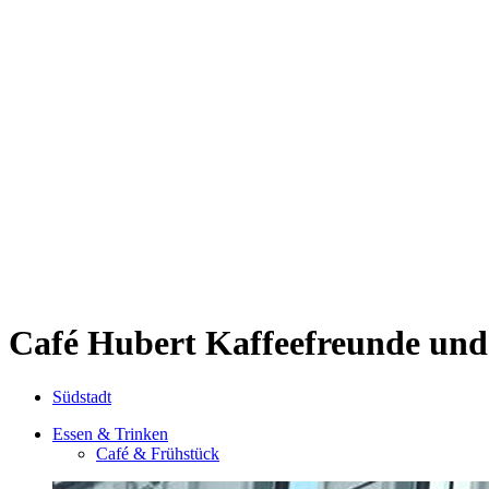
Kwartier Latäng
Mülheim
Nippes
Riehl
Südstadt
Sülz
Umland
Zollstock
Zündorf
Deutz
Kölner Umland
Lindenthal
Sürth
Impressum
Café Hubert
Kaffeefreunde und
Südstadt
Essen & Trinken
Café & Frühstück