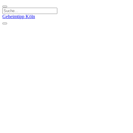
Geheimtipp
Köln
Kategorien
Natur & Ausflüge
Essen & Trinken
Kunst & Kultur
Stadt & Leute
Läden & Produkte
Sport & Spaß
Specials
Geheimtipp Guide
Corona Spezial
Warum Köln? Podcast
Stadtteile
Agnesviertel
Belgisches Viertel
Ehrenfeld
Eigelstein
Innenstadt
Köln