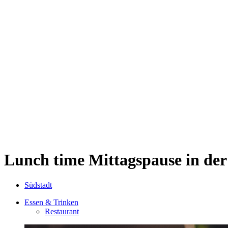
Kwartier Latäng
Mülheim
Nippes
Riehl
Südstadt
Sülz
Umland
Zollstock
Zündorf
Deutz
Kölner Umland
Lindenthal
Sürth
Impressum
Lunch time
Mittagspause in der
Südstadt
Essen & Trinken
Restaurant