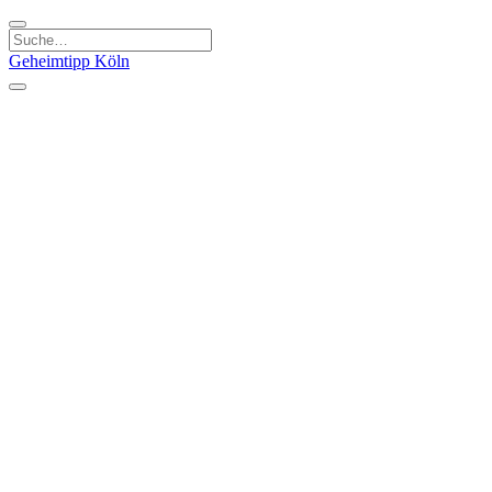
Geheimtipp
Köln
Kategorien
Natur & Ausflüge
Essen & Trinken
Kunst & Kultur
Stadt & Leute
Läden & Produkte
Sport & Spaß
Specials
Geheimtipp Guide
Corona Spezial
Warum Köln? Podcast
Stadtteile
Agnesviertel
Belgisches Viertel
Ehrenfeld
Eigelstein
Innenstadt
Köln