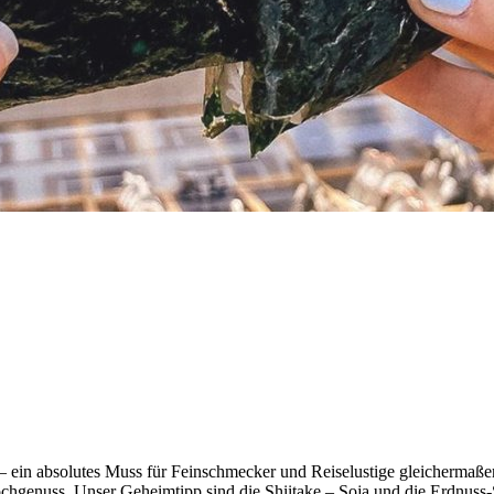
ri – ein absolutes Muss für Feinschmecker und Reiselustige gleichermaß
Hochgenuss. Unser Geheimtipp sind die Shiitake – Soja und die Erdnuss