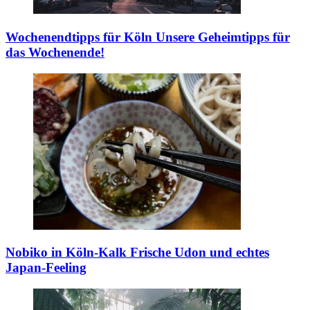
Wochenendtipps für Köln
Unsere Geheimtipps für
das Wochenende!
Nobiko in Köln-Kalk
Frische Udon und echtes
Japan-Feeling