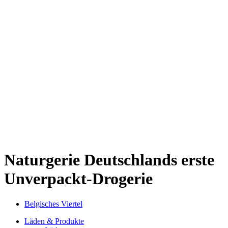
Kwartier Latäng
Mülheim
Nippes
Riehl
Südstadt
Sülz
Umland
Zollstock
Zündorf
Deutz
Kölner Umland
Lindenthal
Sürth
Impressum
Naturgerie
Deutschlands erste
Unverpackt-Drogerie
Belgisches Viertel
Läden & Produkte