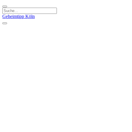
Geheimtipp
Köln
Kategorien
Natur & Ausflüge
Essen & Trinken
Kunst & Kultur
Stadt & Leute
Läden & Produkte
Sport & Spaß
Specials
Geheimtipp Guide
Corona Spezial
Warum Köln? Podcast
Stadtteile
Agnesviertel
Belgisches Viertel
Ehrenfeld
Eigelstein
Innenstadt
Köln