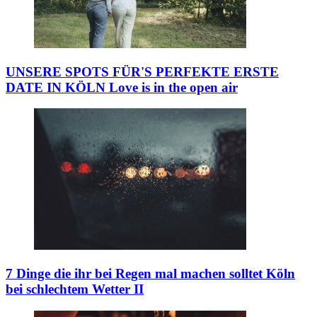
UNSERE SPOTS FÜR'S PERFEKTE ERSTE
DATE IN KÖLN
Love is in the open air
7 Dinge die ihr bei Regen mal machen solltet
Köln
bei schlechtem Wetter II