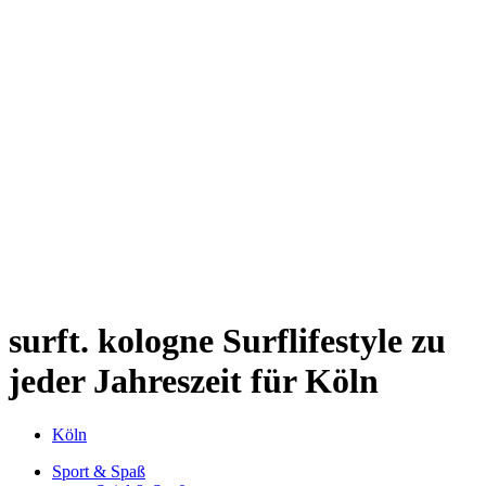
Kwartier Latäng
Mülheim
Nippes
Riehl
Südstadt
Sülz
Umland
Zollstock
Zündorf
Deutz
Kölner Umland
Lindenthal
Sürth
Impressum
surft. kologne
Surflifestyle zu
jeder Jahreszeit für Köln
Köln
Sport & Spaß