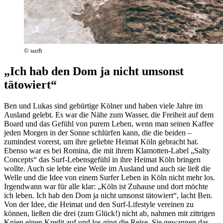
© surft
„Ich hab den Dom ja nicht umsonst
tätowiert“
Ben und Lukas sind gebürtige Kölner und haben viele Jahre im
Ausland gelebt. Es war die Nähe zum Wasser, die Freiheit auf dem
Board und das Gefühl von purem Leben, wenn man seinen Kaffee
jeden Morgen in der Sonne schlürfen kann, die die beiden –
zumindest vorerst, um ihre geliebte Heimat Köln gebracht hat.
Ebenso war es bei Romina, die mit ihrem Klamotten-Label „Salty
Concepts“ das Surf-Lebensgefühl in ihre Heimat Köln bringen
wollte. Auch sie lebte eine Weile im Ausland und auch sie ließ die
Welle und die Idee von einem Surfer Leben in Köln nicht mehr los.
Irgendwann war für alle klar: „Köln ist Zuhause und dort möchte
ich leben. Ich hab den Dom ja nicht umsonst tätowiert“, lacht Ben.
Von der Idee, die Heimat und den Surf-Lifestyle vereinen zu
können, ließen die drei (zum Glück!) nicht ab, nahmen mit zittrigen
Knien einen Kredit auf und los ging die Reise. Sie gewannen das