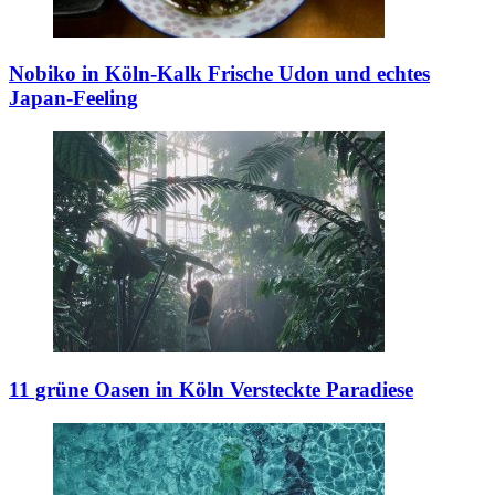
Nobiko in Köln-Kalk
Frische Udon und echtes
Japan-Feeling
11 grüne Oasen in Köln
Versteckte Paradiese