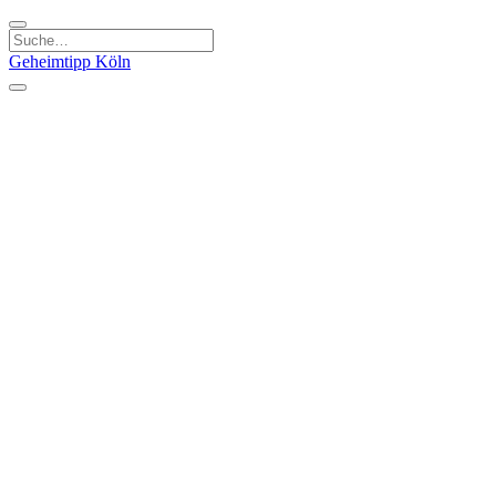
Geheimtipp
Köln
Kategorien
Natur & Ausflüge
Essen & Trinken
Kunst & Kultur
Stadt & Leute
Läden & Produkte
Sport & Spaß
Specials
Geheimtipp Guide
Corona Spezial
Warum Köln? Podcast
Stadtteile
Agnesviertel
Belgisches Viertel
Ehrenfeld
Eigelstein
Innenstadt
Köln