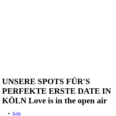
Kwartier Latäng
Mülheim
Nippes
Riehl
Südstadt
Sülz
Umland
Zollstock
Zündorf
Deutz
Kölner Umland
Lindenthal
Sürth
Impressum
UNSERE SPOTS FÜR'S
PERFEKTE ERSTE DATE IN
KÖLN
Love is in the open air
Köln