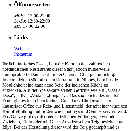
Öffnungszeiten
Mi-Fr:
17:00-22:00
Sa-So:
12:30-22:00
Mo:
17:00-22:00
Links
Website
Instagram
Ihr liebt indisches Essen, habt die Karte in den zahlreichen
nordindischen Restaurants dieser Stadt jedoch mittlerweile
durchprobiert? Dann seid ihr bei Chennai Chef genau richtig.
In dem kleinen südindischen Restaurant in Nippes, habt ihr die
Möglichkeit eine ganz neue Seite der indischen Küche zu
entdecken. Auf der Speisekarte stehen Gerichte wie ein „Masala
Dosa“, „idly“, „Vadai“, „Pongal“… Das sagt euch alles nichts?
Dann gibt es hier einen kleinen Crashkurs: Ein Dosa ist ein
knuspriger Crêpe aus Reis- und Linsenmehl, der mit einer würzigen
Kartoffelfüllung und Soßen wie Chutneys und Samba serviert wird.
Das Ganze gibt es mit unterschiedlichen Füllungen, etwa mit
Zwiebeln, Eiern oder mit Ghee. Aus demselben Teig bestehen auch
Idlys. Bei der Herstellung dieser wird der Teig gedämpft und es