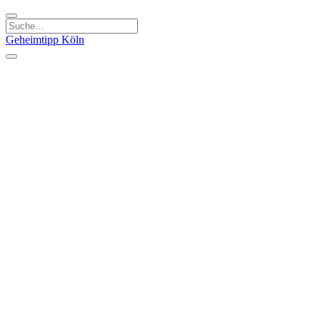
Geheimtipp
Köln
Kategorien
Natur & Ausflüge
Essen & Trinken
Kunst & Kultur
Stadt & Leute
Läden & Produkte
Sport & Spaß
Specials
Geheimtipp Guide
Corona Spezial
Warum Köln? Podcast
Stadtteile
Agnesviertel
Belgisches Viertel
Ehrenfeld
Eigelstein
Innenstadt
Köln