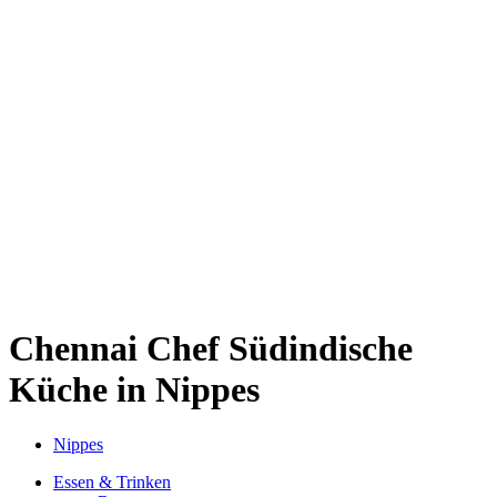
Kwartier Latäng
Mülheim
Nippes
Riehl
Südstadt
Sülz
Umland
Zollstock
Zündorf
Deutz
Kölner Umland
Lindenthal
Sürth
Impressum
Chennai Chef
Südindische
Küche in Nippes
Nippes
Essen & Trinken