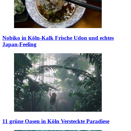
Nobiko in Köln-Kalk
Frische Udon und echtes
Japan-Feeling
11 grüne Oasen in Köln
Versteckte Paradiese