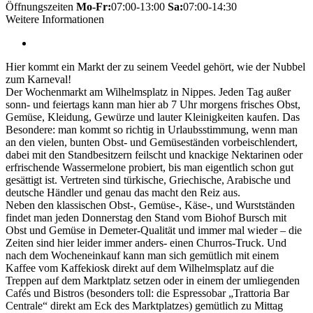
Öffnungszeiten
Mo-Fr:
07:00-13:00
Sa:
07:00-14:30
Weitere Informationen
Hier kommt ein Markt der zu seinem Veedel gehört, wie der Nubbel
zum Karneval!
Der Wochenmarkt am Wilhelmsplatz in Nippes. Jeden Tag außer
sonn- und feiertags kann man hier ab 7 Uhr morgens frisches Obst,
Gemüse, Kleidung, Gewürze und lauter Kleinigkeiten kaufen. Das
Besondere: man kommt so richtig in Urlaubsstimmung, wenn man
an den vielen, bunten Obst- und Gemüseständen vorbeischlendert,
dabei mit den Standbesitzern feilscht und knackige Nektarinen oder
erfrischende Wassermelone probiert, bis man eigentlich schon gut
gesättigt ist. Vertreten sind türkische, Griechische, Arabische und
deutsche Händler und genau das macht den Reiz aus.
Neben den klassischen Obst-, Gemüse-, Käse-, und Wurstständen
findet man jeden Donnerstag den Stand vom Biohof Bursch mit
Obst und Gemüse in Demeter-Qualität und immer mal wieder – die
Zeiten sind hier leider immer anders- einen Churros-Truck. Und
nach dem Wocheneinkauf kann man sich gemütlich mit einem
Kaffee vom Kaffekiosk direkt auf dem Wilhelmsplatz auf die
Treppen auf dem Marktplatz setzen oder in einem der umliegenden
Cafés und Bistros (besonders toll: die Espressobar „Trattoria Bar
Centrale“ direkt am Eck des Marktplatzes) gemütlich zu Mittag