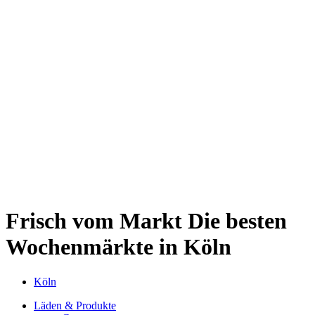
Kwartier Latäng
Mülheim
Nippes
Riehl
Südstadt
Sülz
Umland
Zollstock
Zündorf
Deutz
Kölner Umland
Lindenthal
Sürth
Impressum
Frisch vom Markt
Die besten
Wochenmärkte in Köln
Köln
Läden & Produkte