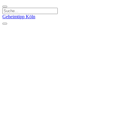
Geheimtipp
Köln
Kategorien
Natur & Ausflüge
Essen & Trinken
Kunst & Kultur
Stadt & Leute
Läden & Produkte
Sport & Spaß
Specials
Geheimtipp Guide
Corona Spezial
Warum Köln? Podcast
Stadtteile
Agnesviertel
Belgisches Viertel
Ehrenfeld
Eigelstein
Innenstadt
Köln