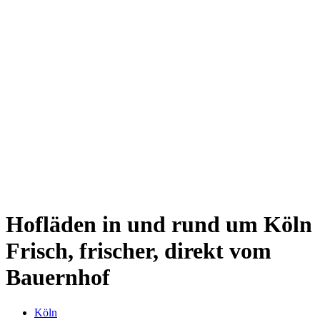
Kwartier Latäng
Mülheim
Nippes
Riehl
Südstadt
Sülz
Umland
Zollstock
Zündorf
Deutz
Kölner Umland
Lindenthal
Sürth
Impressum
Hofläden in und rund um Köln
Frisch, frischer, direkt vom
Bauernhof
Köln