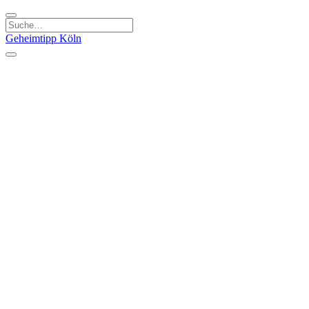
Geheimtipp
Köln
Kategorien
Natur & Ausflüge
Essen & Trinken
Kunst & Kultur
Stadt & Leute
Läden & Produkte
Sport & Spaß
Specials
Geheimtipp Guide
Corona Spezial
Warum Köln? Podcast
Stadtteile
Agnesviertel
Belgisches Viertel
Ehrenfeld
Eigelstein
Innenstadt
Köln