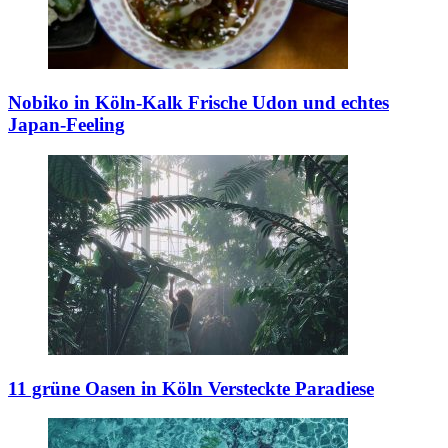
Nobiko in Köln-Kalk
Frische Udon und echtes
Japan-Feeling
11 grüne Oasen in Köln
Versteckte Paradiese