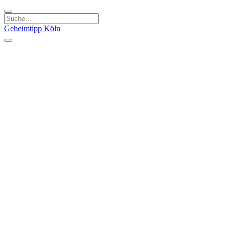
Geheimtipp
Köln
Kategorien
Natur & Ausflüge
Essen & Trinken
Kunst & Kultur
Stadt & Leute
Läden & Produkte
Sport & Spaß
Specials
Geheimtipp Guide
Corona Spezial
Warum Köln? Podcast
Stadtteile
Agnesviertel
Belgisches Viertel
Ehrenfeld
Eigelstein
Innenstadt
Köln