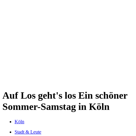
Kwartier Latäng
Mülheim
Nippes
Riehl
Südstadt
Sülz
Umland
Zollstock
Zündorf
Deutz
Kölner Umland
Lindenthal
Sürth
Impressum
Auf Los geht's los
Ein schöner
Sommer-Samstag in Köln
Köln
Stadt & Leute