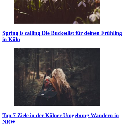
Spring is calling
Die Bucketlist für deinen Frühling
in Köln
Top 7 Ziele in der Kölner Umgebung
Wandern in
NRW