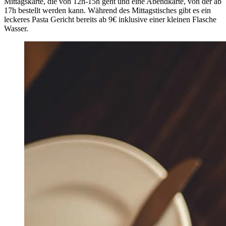
Mittagskarte, die von 12h-15h geht und eine Abendkarte, von der ab
17h bestellt werden kann. Während des Mittagstisches gibt es ein
leckeres Pasta Gericht bereits ab 9€ inklusive einer kleinen Flasche
Wasser.