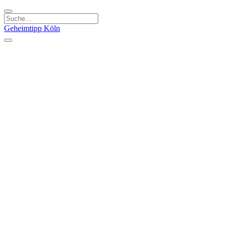
Geheimtipp
Köln
Kategorien
Natur & Ausflüge
Essen & Trinken
Kunst & Kultur
Stadt & Leute
Läden & Produkte
Sport & Spaß
Specials
Geheimtipp Guide
Corona Spezial
Warum Köln? Podcast
Stadtteile
Agnesviertel
Belgisches Viertel
Ehrenfeld
Eigelstein
Innenstadt
Köln