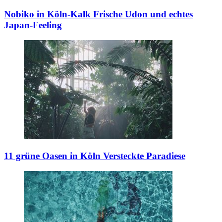
Nobiko in Köln-Kalk
Frische Udon und echtes
Japan-Feeling
11 grüne Oasen in Köln
Versteckte Paradiese