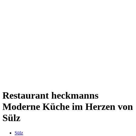
Kwartier Latäng
Mülheim
Nippes
Riehl
Südstadt
Sülz
Umland
Zollstock
Zündorf
Deutz
Kölner Umland
Lindenthal
Sürth
Impressum
Restaurant heckmanns
Moderne Küche im Herzen von
Sülz
Sülz