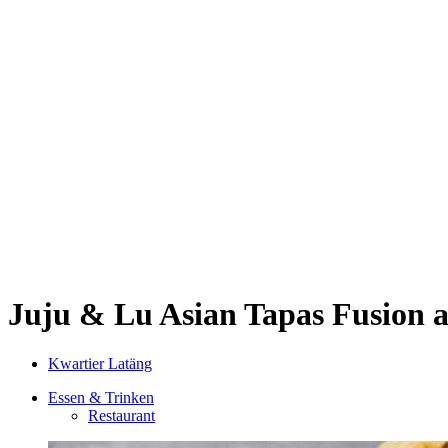
Kwartier Latäng
Mülheim
Nippes
Riehl
Südstadt
Sülz
Umland
Zollstock
Zündorf
Deutz
Kölner Umland
Lindenthal
Sürth
Impressum
Juju & Lu Asian Tapas
Fusion a
Kwartier Latäng
Essen & Trinken
Restaurant