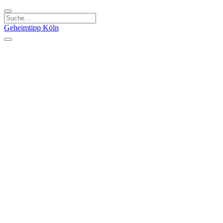
Geheimtipp
Köln
Kategorien
Natur & Ausflüge
Essen & Trinken
Kunst & Kultur
Stadt & Leute
Läden & Produkte
Sport & Spaß
Specials
Geheimtipp Guide
Corona Spezial
Warum Köln? Podcast
Stadtteile
Agnesviertel
Belgisches Viertel
Ehrenfeld
Eigelstein
Innenstadt
Köln