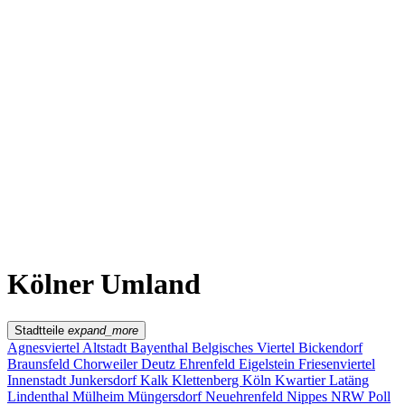
Kwartier Latäng
Mülheim
Nippes
Riehl
Südstadt
Sülz
Umland
Zollstock
Zündorf
Deutz
Kölner Umland
Lindenthal
Sürth
Impressum
Kölner Umland
Stadtteile
expand_more
Agnesviertel
Altstadt
Bayenthal
Belgisches Viertel
Bickendorf
Braunsfeld
Chorweiler
Deutz
Ehrenfeld
Eigelstein
Friesenviertel
Innenstadt
Junkersdorf
Kalk
Klettenberg
Köln
Kwartier Latäng
Lindenthal
Mülheim
Müngersdorf
Neuehrenfeld
Nippes
NRW
Poll