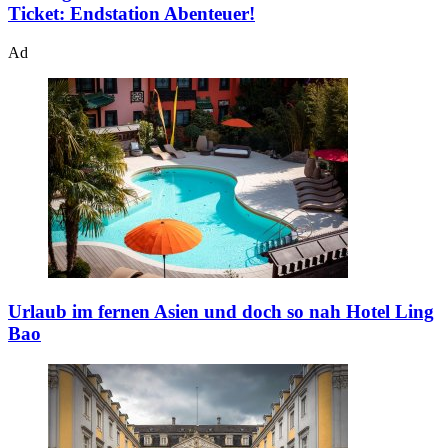
Ticket: Endstation Abenteuer!
Ad
Urlaub im fernen Asien und doch so nah
Hotel Ling
Bao