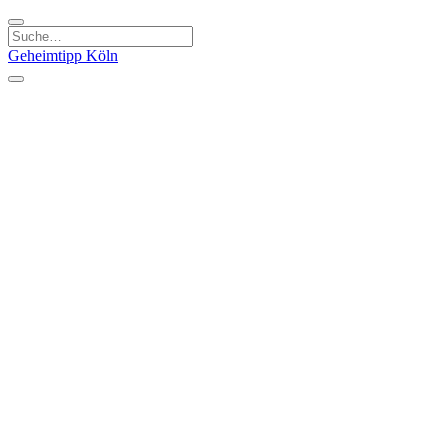
Geheimtipp
Köln
Kategorien
Natur & Ausflüge
Essen & Trinken
Kunst & Kultur
Stadt & Leute
Läden & Produkte
Sport & Spaß
Specials
Geheimtipp Guide
Corona Spezial
Warum Köln? Podcast
Stadtteile
Agnesviertel
Belgisches Viertel
Ehrenfeld
Eigelstein
Innenstadt
Köln