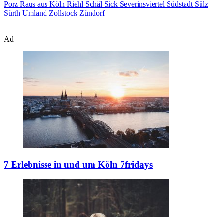
Porz
Raus aus Köln
Riehl
Schäl Sick
Severinsviertel
Südstadt
Sülz
Sürth
Umland
Zollstock
Zündorf
Ad
7 Erlebnisse in und um Köln
7fridays